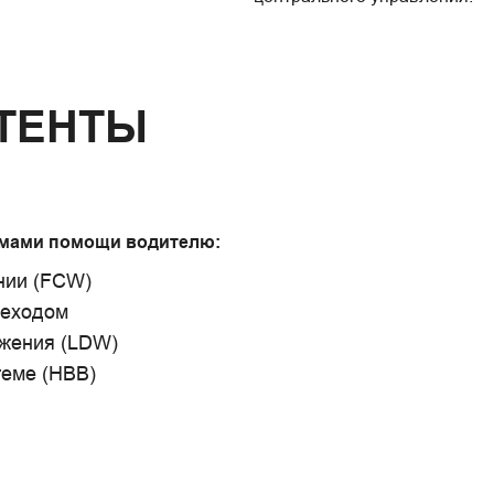
ТЕНТЫ
мами помощи водителю:
нии (FCW)
шеходом
ижения (LDW)
теме (HBB)