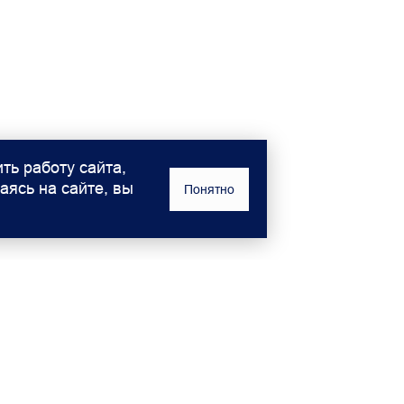
ть работу сайта,
аясь на сайте, вы
Понятно
Владельцам
О компа
Фирменное масло
О дилере