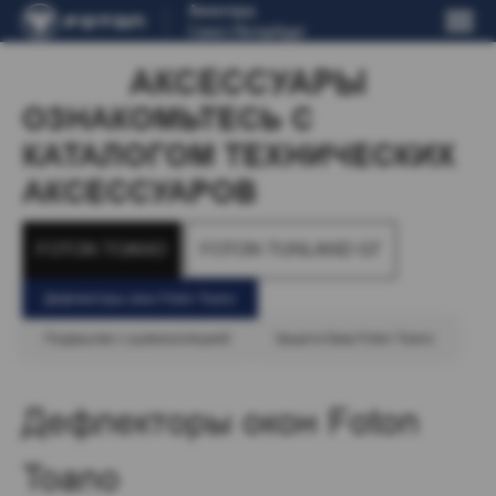
Авангард
Санкт-Петербург
АКСЕССУАРЫ
ОЗНАКОМЬТЕСЬ С 
КАТАЛОГОМ ТЕХНИЧЕСКИХ 
АКСЕССУАРОВ
FOTON TOANO
FOTON TUNLAND G7
Дефлекторы окон Foton Toano
Подкрылки с шумоизоляцией
Защита бака Foton Toano
Дефлекторы окон Foton
Toano