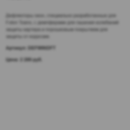
Дефлекторы окон, специально разработанные для
Foton Toano, с демпферами для гашения колебаний
защиты картера и порошковым покрытием для
защиты от коррозии.
Артикул: DEFWINDFT
Цена: 2 289 руб.