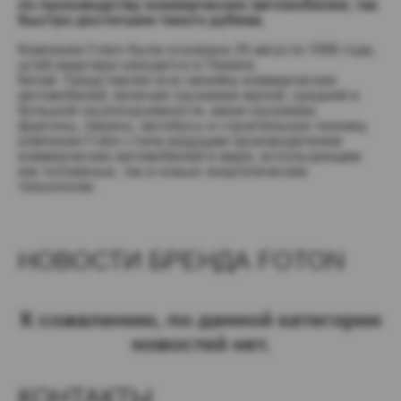
по производству коммерческих автомобилей, так
быстро достигшим такого рубежа.
Компания Foton была основана 28 августа 1996 года,
штаб-квартира находится в Пекине,
Китай. Представляя всю линейку коммерческих
автомобилей, включая грузовики малой, средней и
большой грузоподъёмности, мини-грузовики,
фургоны, пикапы, автобусы и строительную технику,
компания Foton стала ведущим производителем
коммерческих автомобилей в мире, использующим
как топливные, так и новые энергетические
технологии.
НОВОСТИ БРЕНДА FOTON
К сожалению, по данной категории
новостей нет.
КОНТАКТЫ