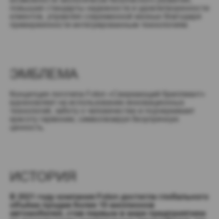
повышая стандарты надежности и удовлетворенности
клиентов, управляя современной жизнью благодаря
приверженности интегрированным технологиям.
ЭМБЛЕМА
Концепция логотипа Foton «Сверкающий бриллиант»
вдохновляет на использование инновационных
технологий, заботу о человечестве и подчеркивает
красоту гармонии, символизируя безупречную
ценность.
ИСТОРИЯ
В 2021 году компания Foton достигла глобального
объёма продаж более 10 миллионов
автомобилей, став первым в мире предприятием