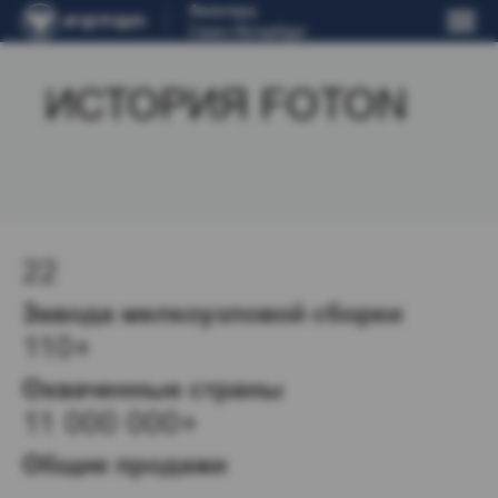
Авангард
Санкт-Петербург
ИСТОРИЯ FOTON
22
Завода мелкоузловой сборки
110+
Охваченные страны
11 000 000+
Общие продажи