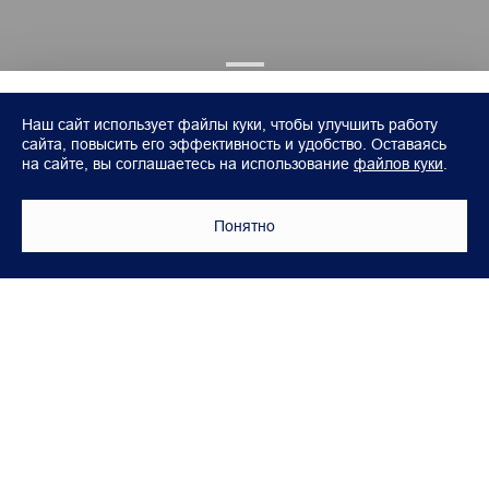
Наш сайт использует файлы куки, чтобы улучшить работу
сайта, повысить его эффективность и удобство. Оставаясь
на сайте, вы соглашаетесь на использование
файлов куки
.
Понятно
Модели
Покупателям
FOTON TOANO (Фургон)
Аксессуары Foton
FOTON TOANO PRO
Корпоративным клиентам
FOTON VIEW
Лизинг