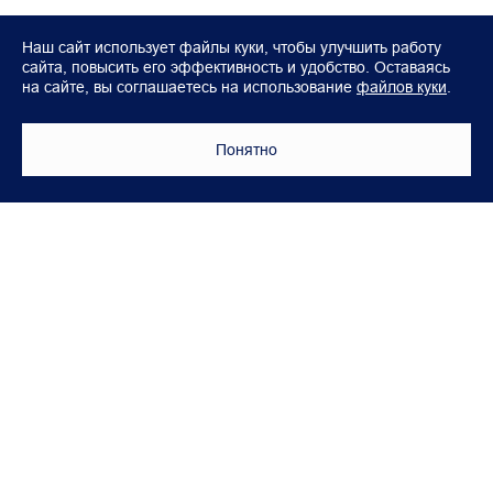
Наш сайт использует файлы куки, чтобы улучшить работу
сайта, повысить его эффективность и удобство. Оставаясь
на сайте, вы соглашаетесь на использование
файлов куки
.
Понятно
Модели
Покупателям
FOTON TOANO (Фургон)
Аксессуары Foton
FOTON TOANO PRO
Корпоративным клиентам
FOTON VIEW
Лизинг
FOTON TUNLAND V7
Тест-драйв
FOTON TUNLAND V9