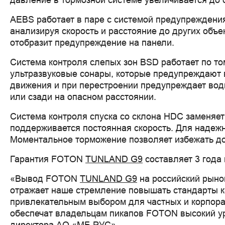
давление в тормозной системе увеличивается до
AEBS работает в паре с системой предупреждения
анализируя скорость и расстояние до других объе
отобразит предупреждение на панели.
Система контроля слепых зон BSD работает по то
ультразвуковые сонары, которые предупреждают 
движения и при перестроении предупреждает води
или сзади на опасном расстоянии.
Система контроля спуска со склона HDC заменяе
поддерживается постоянная скорость. Для надежн
Моментальное торможение позволяет избежать до
Гарантия FOTON
TUNLAND G9
составляет 3 года 
«Вывод FOTON
TUNLAND G9
на российский рынок
отражает наше стремление повышать стандарты к
привлекательным выбором для частных и корпора
обеспечат владельцам пикапов FOTON высокий уро