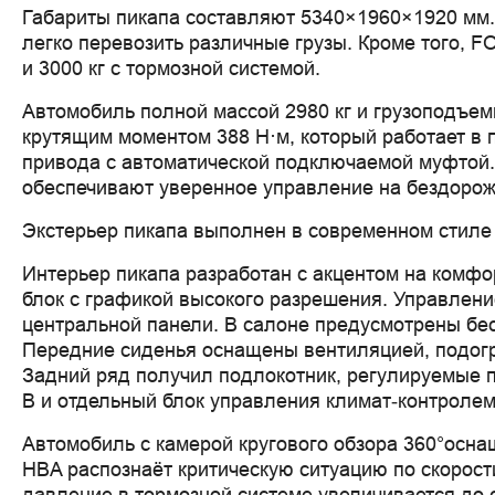
Габариты пикапа составляют 5340×1960×1920 мм.
легко перевозить различные грузы. Кроме того, 
и 3000 кг с тормозной системой.
Автомобиль полной массой 2980 кг и грузоподъем
крутящим моментом 388 Н·м, который работает в 
привода с автоматической подключаемой муфтой.
обеспечивают уверенное управление на бездорож
Экстерьер пикапа выполнен в современном стиле 
Интерьер пикапа разработан с акцентом на комфо
блок с графикой высокого разрешения. Управлени
центральной панели. В салоне предусмотрены бес
Передние сиденья оснащены вентиляцией, подогр
Задний ряд получил подлокотник, регулируемые п
В и отдельный блок управления климат‑контролем
Автомобиль с камерой кругового обзора 360°осна
HBA распознаёт критическую ситуацию по скорос