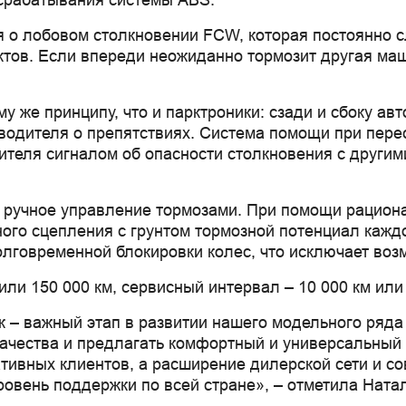
 срабатывания системы ABS.
 о лобовом столкновении FCW, которая постоянно с
ктов. Если впереди неожиданно тормозит другая маш
му же принципу, что и парктроники: сзади и сбоку а
водителя о препятствиях. Система помощи при пере
теля сигналом об опасности столкновения с другим
т ручное управление тормозами. При помощи рацион
ого сцепления с грунтом тормозной потенциал кажд
лговременной блокировки колес, что исключает воз
или 150 000 км, сервисный интервал – 10 000 км или
 – важный этап в развитии нашего модельного ряда
ачества и предлагать комфортный и универсальный 
тивных клиентов, а расширение дилерской сети и с
вень поддержки по всей стране», – отметила Натал