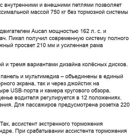
 с внутренними и внешними петлями позволяет
симальной массой 750 кг без тормозной системы
двигателем Aucan мощностью 162 л. с. и
дач. Пикап получил современную систему полного
жный просвет 210 мм и усиленная рама
ой и тремя вариантами дизайна колёсных дисков.
я панель и мультимедиа – объединены в единый
ного экрана, так и через джойстик на
ыре USB‑порта и камера кругового обзора.
енье водителя регулируется в 12 положениях.
ения. Для пассажиров предусмотрена розетка 220
Так, ассистент экстренного торможения
индре. При срабатывании ассистента торможения