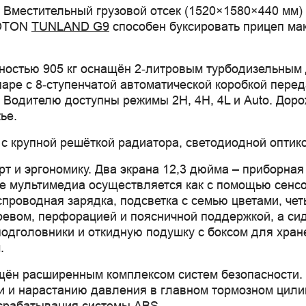
 Вместительный грузовой отсек (1520×1580×440 мм)
FOTON
TUNLAND G9
способен буксировать прицеп мак
ностью 905 кг оснащён 2‑литровым турбодизельным 
паре с 8‑ступенчатой автоматической коробкой пере
 Водителю доступны режимы 2H, 4H, 4L и Auto. Доро
ье.
с крупной решёткой радиатора, светодиодной оптик
рт и эргономику. Два экрана 12,3 дюйма – приборна
е мультимедиа осуществляется как с помощью сенсор
проводная зарядка, подсветка с семью цветами, чет
евом, перфорацией и поясничной поддержкой, а сид
одголовники и откидную подушку с боксом для хран
.
щён расширенным комплексом систем безопасности. 
ти и нарастанию давления в главном тормозном цил