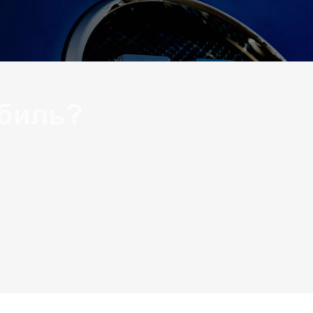
биль?