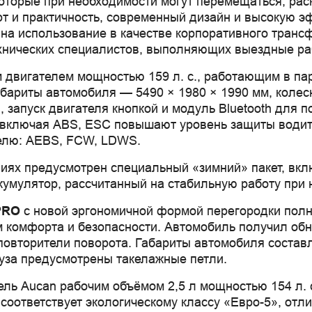
торые при необходимости могут перемещаться, раск
т и практичность, современный дизайн и высокую э
а использование в качестве корпоративного трансф
ехнических специалистов, выполняющих выездные ра
двигателем мощностью 159 л. с., работающим в паре
абариты автомобиля — 5490 × 1980 × 1990 мм, колес
, запуск двигателя кнопкой и модуль Bluetooth для
и, включая ABS, ESC повышают уровень защиты води
елю: AEBS, FCW, LDWS.
виях предусмотрен специальный «зимний» пакет, вкл
ккумулятор, рассчитанный на стабильную работу при 
PRO
с новой эргономичной формой перегородки полно
 комфорта и безопасности. Автомобиль получил об
овторители поворота. Габариты автомобиля составл
руза предусмотрены такелажные петли.
ль Aucan рабочим объёмом 2,5 л мощностью 154 л. с
соответствует экологическому классу «Евро-5», отл