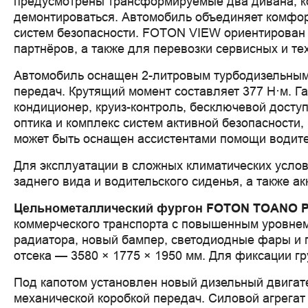
предусмотрены трансформируемые два дивана, ко
демонтироваться. Автомобиль объединяет комфор
систем безопасности. FOTON VIEW ориентирован н
партнёров, а также для перевозки сервисных и т
Автомобиль оснащен 2-литровым турбодизельным 
передач. Крутящий момент составляет 377 Н·м. Г
кондиционер, круиз-контроль, бесключевой доступ
оптика и комплекс систем активной безопасност
может быть оснащен ассистентами помощи водит
Для эксплуатации в сложных климатических усло
заднего вида и водительского сиденья, а также а
Цельнометаллический фургон FOTON TOANO 
коммерческого транспорта с повышенным уровнем
радиатора, новый бампер, светодиодные фары и п
отсека — 3580 × 1775 × 1950 мм. Для фиксации г
Под капотом установлен новый дизельный двигате
механической коробкой передач. Силовой агрегат 