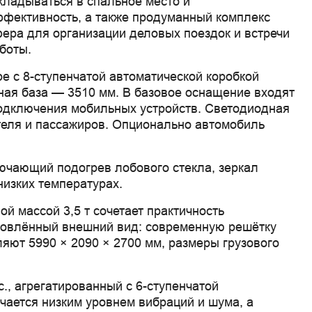
ладываться в спальное место и
ффективность, а также продуманный комплекс
ера для организации деловых поездок и встречи
боты.
 с 8-ступенчатой автоматической коробкой
ная база — 3510 мм. В базовое оснащение входят
 подключения мобильных устройств. Светодиодная
теля и пассажиров. Опционально автомобиль
ючающий подогрев лобового стекла, зеркал
низких температурах.
й массой 3,5 т сочетает практичность
новлённый внешний вид: современную решётку
яют 5990 × 2090 × 2700 мм, размеры грузового
., агрегатированный с 6-ступенчатой
ичается низким уровнем вибраций и шума, а