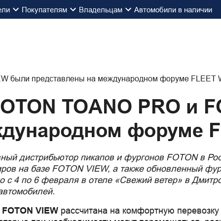
ели
Покупателям
Владельцам
Автомобили в наличии
 FOTON TOANO PRO и 
ждународном форуме 
вный дистрибьютор пикапов и фургонов FOTON в Ро
жиров на базе FOTON VIEW, а также обновленный 
 4 по 6 февраля в отеле «Свежий ветер» в Дмитро
автомобилей.
е FOTON VIEW
рассчитана на комфортную перевозку