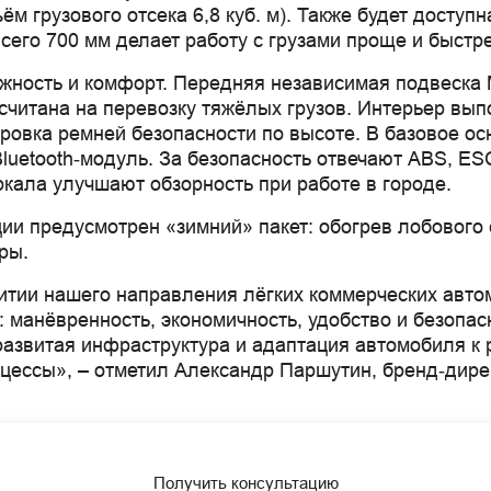
 грузового отсека 6,8 куб. м). Также будет доступн
всего 700 мм делает работу с грузами проще и быстр
ность и комфорт. Передняя независимая подвеска 
ссчитана на перевозку тяжёлых грузов. Интерьер вы
ровка ремней безопасности по высоте. В базовое ос
 Bluetooth‑модуль. За безопасность отвечают ABS, 
ркала улучшают обзорность при работе в городе.
ии предусмотрен «зимний» пакет: обогрев лобового 
ры.
тии нашего направления лёгких коммерческих авто
: манёвренность, экономичность, удобство и безопа
развитая инфраструктура и адаптация автомобиля к
оцессы», – отметил Александр Паршутин, бренд‑ди
Получить консультацию