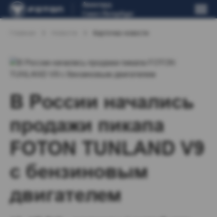
Авангард
Санкт-Петербург
Главная
Новости
Карточка новости
В России начались
продажи пикапа
FOTON TUNLAND V9
с бензиновым
двигателем