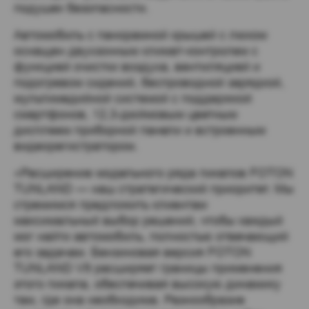
подушек безопасности.
Автомобиль с панорамной крышей с люком
оснащен двухзонным климат-контролем с
функцией очистки воздуха, вентиляцией и
подогревом сидений, беспроводной зарядкой,
мультимедийной системой с поддержкой
смартфонов, 12,3-дюймовым цветным
дисплеем приборной панели и встроенным
видеорегистратором.
«Расширение модельного ряда пикапов FOTON
TUNLAND — наш стратегический приоритет. Мы
стремимся предложить клиентам
максимальный выбор решений, чтобы каждый
мог найти автомобиль, полностью отвечающий
его задачам. Бензиновая версия FOTON
TUNLAND V9 расширяет границы применения
этого пикапа, обеспечивая высокую динамику
там, где она необходима. Разнообразие