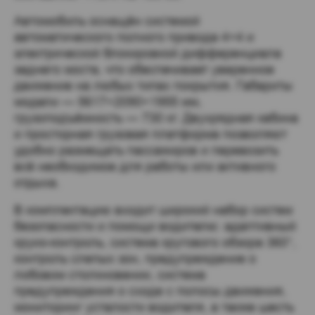
Автомобиль оснащён системой
автоматического полного привода 4×4 и
электрической блокировкой дифференциала
заднего моста, что обеспечивает уверенное
движение на любых типах покрытия. Габариты
модели — 5617×2090×1955 мм,
грузоподъёмность — 730 кг. Двухрядная кабина
и просторная грузовая платформа позволяют
удобно размещать пассажиров и перевозить
всё необходимое для работы или активного
отдыха.
В комплектацию входит широкий набор систем
безопасности и помощи водителю: адаптивный
круиз-контроль, система кругового обзора 360°,
контроль слепых зон, предупреждение о
лобовом столкновении, система
предупреждения о сходе с полосы движения,
мониторинг усталости водителя, а также шесть