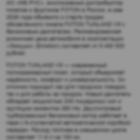
АО «МБ РУС», эксклюзивный дистрибьютор
пикапов и фургонов FOTON в России, в мае
2026 года объявило о старте продаж
обновлённого пикапа FOTON TUNLAND V9 с
бензиновым двигателем. Рекомендованная
розничная цена автомобиля в комплектации
«Эмоушн» (Emotion) составляет от 5 450 000
рублей.
FOTON TUNLAND V9 — современный
полноразмерный пикап, который объединяет
надёжность, комфорт и универсальность. Он
отлично подходит как для городских поездок,
так и для работы за городом. Новый двигатель
обладает мощностью 245 лошадиных сил и
крутящим моментом 380 Нм. Двухлитровый
турбированный бензиновый мотор работает в
паре с 8-ступенчатой автоматической коробкой
передач. Расход топлива в смешанном цикле
составляет 11,6 л на 100 км.