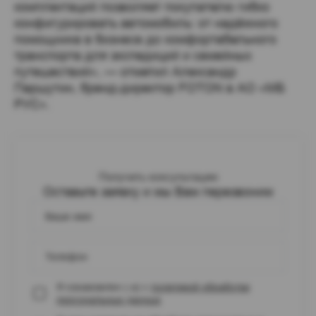
комплектаций позволяет покупателю гибко
конфигурировать автомобиль: от надёжного
помощника в бизнесе до комфортабельного
транспорта для экспедиций и семейных
путешествий», — отметил Александр
Паршутин, бренд-директор FOTON в АО «МБ
РУС».
Получить консультацию
Оставьте заявку и мы Вам перезвоним
Ваше имя
Телефон
Я ознакомлен (-а) с
политикой обработки
персональных данных