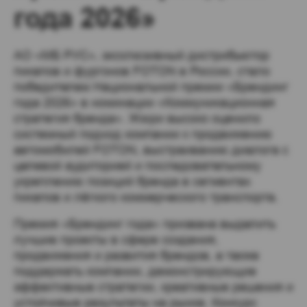
года 2026»
АО «МБ РУС», эксклюзивный дистрибьютор
пикапов и фургонов FOTON в России, стало
победителем Национальной премии «Брендинг
года 2026» в номинации «Коммуникационная
стратегия бренда». Жюри высоко оценило
системный подход компании к продвижению
автомобилей FOTON, выстраиванию диалога с
целевой аудиторией и последовательному
укреплению позиций бренда в сегментах
пикапов и лёгкого коммерческого транспорта.
Премия «Брендинг года» призвана выделить
лучшие проекты в сфере создания,
продвижения и развития брендов, а также
поддержать компании, демонстрирующие
эффективные стратегии, креативные решения и
устойчивые результаты на рынке. Конкурс