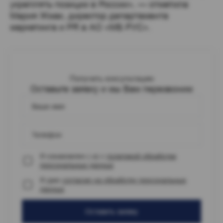
укреплять позиции в России», — отметила
Мария Жмак, директор департамента
маркетинга и PR в АО «МБ РУС».
Получить консультацию
Оставьте заявку и мы Вам перезвоним
Ваше имя
Телефон
Я ознакомлен (-а) с
политикой обработки
персональных данных
Я даю
согласие на обработку персональных
данных
Оставить заявку