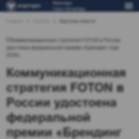
Авангард
Санкт-Петербург
Главная
Новости
Карточка новости
Коммуникационная
стратегия FOTON в
России удостоена
федеральной
премии «Брендинг