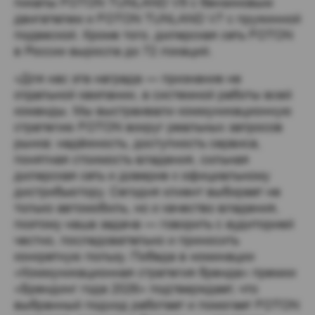
пикапы FOTON TUNLAND V9 с бензиновым
двигателем и FOTON TUNLAND V7 c пружинной
подвеской. Кроме того, дилерская сеть FOTON
в России выросла до 72 локаций.
«Для нас эта награда — признание не
отдельной кампании, а системной работы всей
команды. Мы выстраивали коммуникационную
стратегию FOTON вокруг реальных запросов
рынка: надёжность, доступность сервиса,
понятная стоимость владения, сильная
дилерская сеть и доверие к официальному
дистрибьютору. Сегодня клиент выбирает не
только автомобиль, но и качество владения,
поэтому наша задача — говорить с аудиторией
честно, последовательно и приносить
конкретную пользу. Победа в номинации
«Коммуникационная стратегия бренда» премии
«Брендинг года 2026» подтверждает, что
выбранный подход работает и помогает FOTON