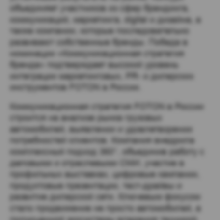
объединяет участников из сфер брендинга,
коммуникаций, маркетинга, digital и дизайна, а
также компании, которые последовательно
развивают собственные бренды. Победа в
номинации «Коммуникационная стратегия
бренда» подтверждает высокий уровень
интеграции маркетинговых, PR- и дилерских
инструментов FOTON в России.
Коммуникационная стратегия FOTON в России
строится на анализе рынка грузовых
автомобилей, выявлении и удовлетворении
потребностей клиентов. Компания внедрила
комплексный подход 360°, объединив работу с
деловыми и отраслевыми СМИ, участие в
профильных выставках, цифровые кампании,
продуктовые презентации, тест-драйвы и
развитие дилерской сети. Ключевым фокусом
стало продвижение не просто автомобилей, а
полноценной экосистемы владения техникой,