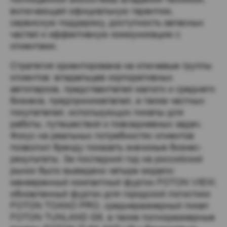
включающей официальную гарантию,
сервисную поддержку, доступность запасных
частей и эффективную коммуникацию с
клиентами.
Стратегия ориентирована на ключевые группы
клиентов: владельцев корпоративных
автопарков, представителей малого и среднего
бизнеса, предпринимателей, а также частных
покупателей, использующих пикапы для
работы, путешествий и повседневных задач.
Фокус на реальных потребностях клиентов
позволил бренду показать значимые бизнес-
результаты. За последний год на российский
рынок было выведено четыре модели:
маневренный компактный фургон FOTON VIEW,
обновленный фургон для городской логистики
FOTON TOANO PRO, среднеразмерный пикап
FOTON TUNLAND G9, а также полноразмерные